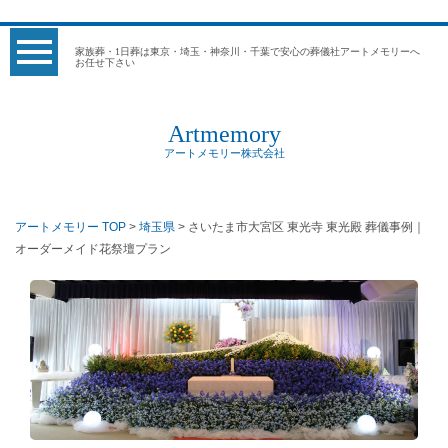
家族葬・1日葬は東京・埼玉・神奈川・千葉で安心の葬儀社アートメモリーへ
お任せ下さい
Artmemory
アートメモリー株式会社
アートメモリー TOP
>
埼玉県
> さいたま市大宮区 東光寺 東光殿 葬儀事例｜
オーダーメイド花祭壇プラン