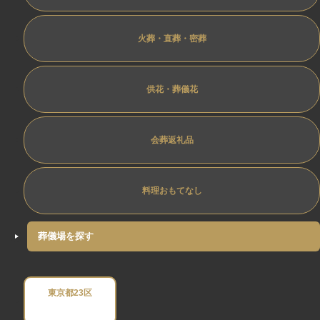
火葬・直葬・密葬
供花・葬儀花
会葬返礼品
料理おもてなし
葬儀場を探す
東京都23区