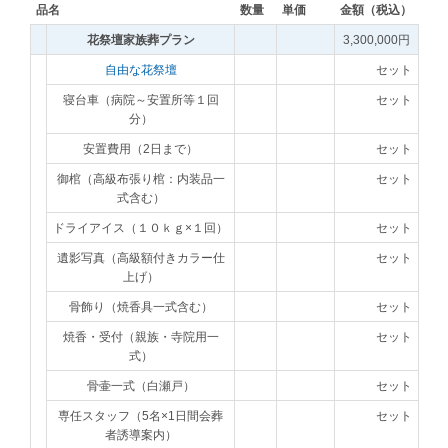
品名
数量
単価
金額（税込）
花祭壇家族葬プラン
3,300,000円
自由な花祭壇
セット
寝台車（病院～安置所等１回
セット
分）
安置費用（2日まで）
セット
御棺（高級布張り棺：内装品一
セット
式含む）
ドライアイス（１０ｋｇ×１回）
セット
遺影写真（高級額付きカラー仕
セット
上げ）
骨飾り（焼香具一式含む）
セット
焼香・受付（親族・寺院用一
セット
式）
骨壷一式（白瀬戸）
セット
専任スタッフ（5名×1日間会葬
セット
者誘導案内）