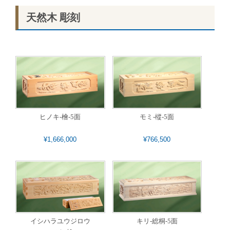
天然木 彫刻
ヒノキ-檜-5面
モミ-樅-5面
¥1,666,000
¥766,500
イシハラユウジロウ
キリ-総桐-5面