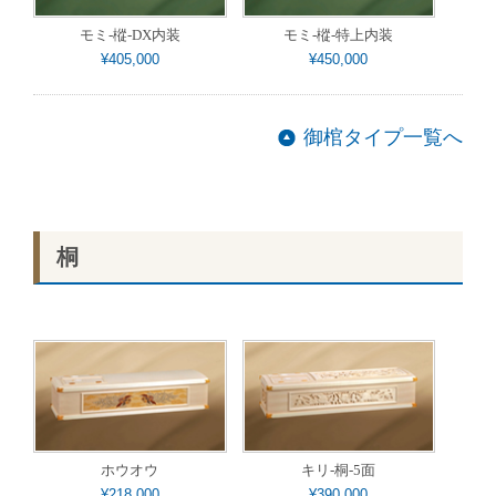
モミ-樅-DX内装
モミ-樅-特上内装
¥405,000
¥450,000
御棺タイプ一覧へ
桐
ホウオウ
キリ-桐-5面
¥218,000
¥390,000