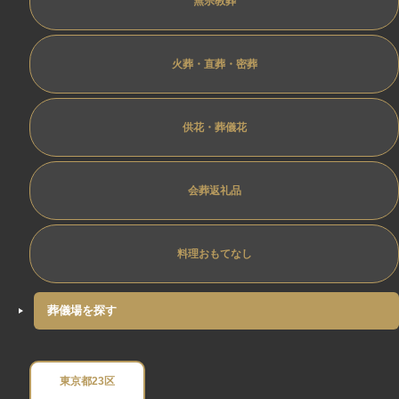
無宗教葬
火葬・直葬・密葬
供花・葬儀花
会葬返礼品
料理おもてなし
葬儀場を探す
東京都23区