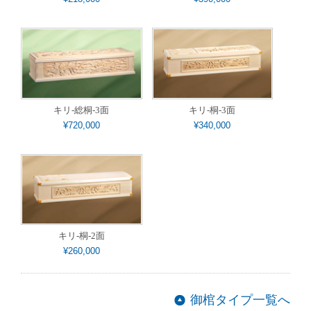
キリ-総桐-3面
キリ-桐-3面
¥720,000
¥340,000
キリ-桐-2面
¥260,000
御棺タイプ一覧へ