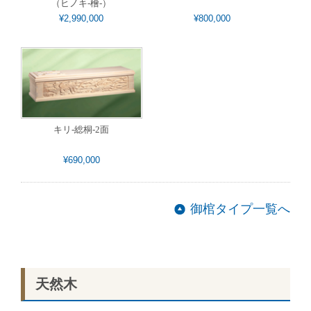
（ヒノキ-檜-）
¥2,990,000
¥800,000
キリ-総桐-2面
¥690,000
御棺タイプ一覧へ
天然木