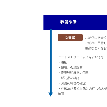
葬儀準備
ご納棺に立会く
ご納棺に用意し
用品など）をお
アートメモリー：以下を行います
・納棺
・祭壇、会場設営
・音響照明機器の用意
・返礼品の確認
・お清め料理の確認
・葬家及び各担当係との打ち合わ
確認