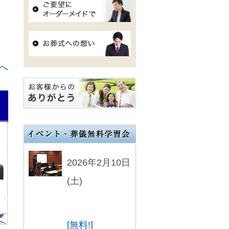
へ
2026年2月10日
(土)
[無料!]