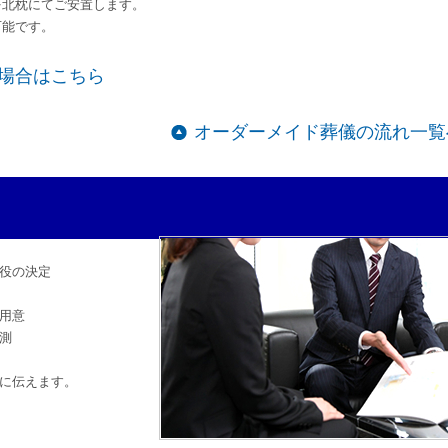
を北枕にてご安置します。
可能です。
場合はこちら
オーダーメイド葬儀の流れ一覧
役の決定
用意
測
に伝えます。