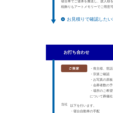
寝台車でご遺体を搬送し、故人様
枕飾りもアートメモリーでご用意
お見積りで確認したい
お打ち合わせ
・喪主様、世話
・宗派ご確認
・お写真の原板
・会葬者数の予
・場所のご希望
について葬儀社
当社
以下を行います。
・寝台自動車の手配