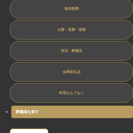
無宗教葬
火葬・直葬・密葬
供花・葬儀花
会葬返礼品
料理おもてなし
葬儀場を探す