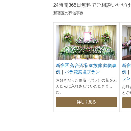
24時間365日無料でご相談いただ
新宿区の葬儀事例
新宿区 落合斎場 家族葬 葬儀事
新宿
例｜バラ花祭壇プラン
例｜
ラン
お好きだった薔薇（バラ）の花をふ
んだんに入れさせていただきまし
お好
た。
とさ
詳しく見る