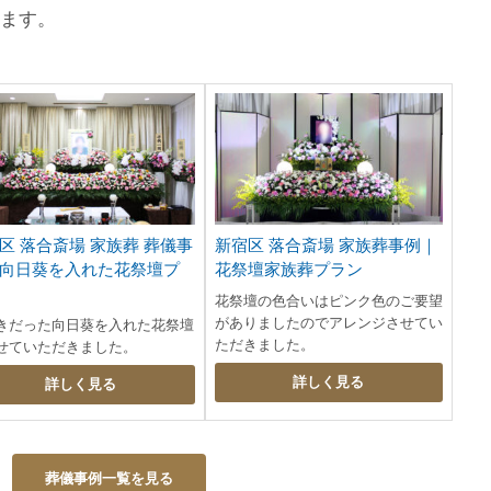
けます。
区 落合斎場 家族葬 葬儀事
新宿区 落合斎場 家族葬事例｜
向日葵を入れた花祭壇プ
花祭壇家族葬プラン
花祭壇の色合いはピンク色のご要望
がありましたのでアレンジさせてい
きだった向日葵を入れた花祭壇
ただきました。
せていただきました。
詳しく見る
詳しく見る
葬儀事例一覧を見る