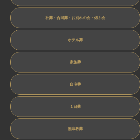
社葬・合同葬・お別れの会・偲ぶ会
ホテル葬
家族葬
自宅葬
１日葬
無宗教葬