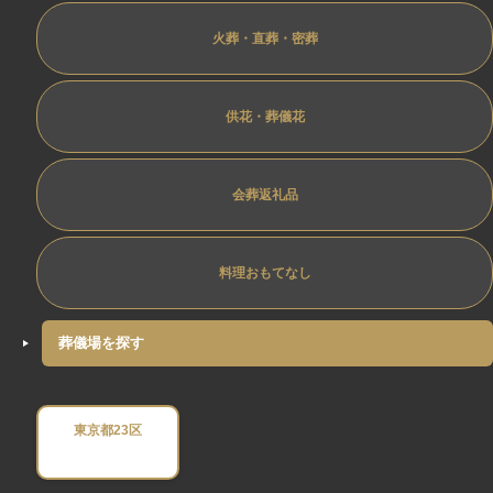
火葬・直葬・密葬
供花・葬儀花
会葬返礼品
料理おもてなし
葬儀場を探す
東京都23区