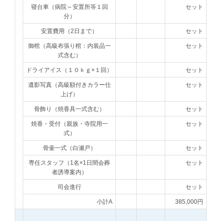
寝台車（病院～安置所等１回
セット
分）
安置費用（2日まで）
セット
御棺（高級布張り棺：内装品一
セット
式含む）
ドライアイス（１０ｋｇ×１回）
セット
遺影写真（高級額付きカラー仕
セット
上げ）
骨飾り（焼香具一式含む）
セット
焼香・受付（親族・寺院用一
セット
式）
骨壷一式（白瀬戸）
セット
専任スタッフ（1名×1日間会葬
セット
者誘導案内）
司会進行
セット
小計A
385,000円