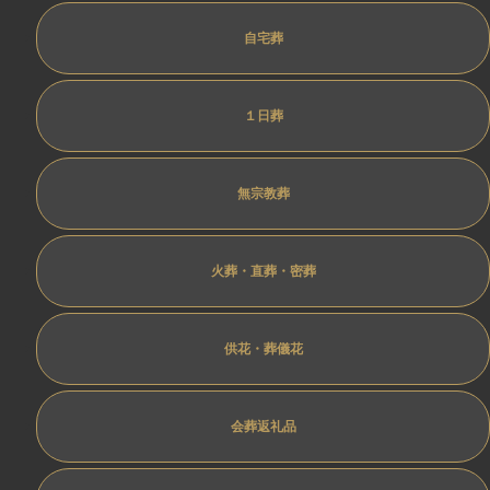
自宅葬
１日葬
無宗教葬
火葬・直葬・密葬
供花・葬儀花
会葬返礼品