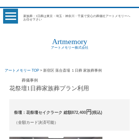
家族葬・1日葬は東京・埼玉・神奈川・千葉で安心の葬儀社アートメモリーへ
お任せ下さい
Artmemory
アートメモリー株式会社
アートメモリー TOP
> 新宿区 落合斎場 １日葬 家族葬事例
葬儀事例
花祭壇1日葬家族葬プラン利用
円
祭壇：花祭壇セイクラーク 総額872,400
(税込)
（全額カード決済可能）