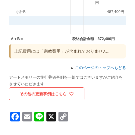
円
小計B
487,400円
A＋B＝
税込合計金額 872,400円
上記費用には「宗教費用」が含まれておりません。
▲
このページのトップへもどる
アートメモリーの施行葬儀事例を一部ではございますがご紹介を
させていただきます
その他の更新事例はこちら
Facebook
Email
Line
X
Copy
Link