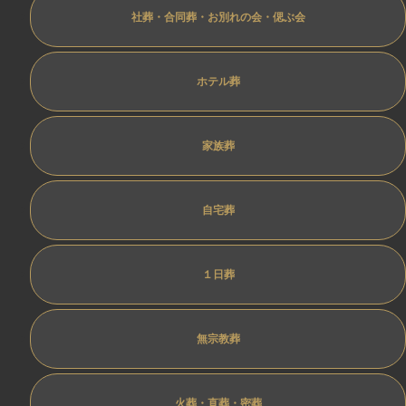
社葬・合同葬・お別れの会・偲ぶ会
ホテル葬
家族葬
自宅葬
１日葬
無宗教葬
火葬・直葬・密葬