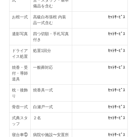
式
営・スタッフ・基本
備品を含む
お棺一式
高級白布張棺 内装
ｾｯﾄｻｰﾋﾞｽ
品一式含む
遺影写真
四つ切額・手札写真
ｾｯﾄｻｰﾋﾞｽ
付き
ドライア
処置1回分
ｾｯﾄｻｰﾋﾞｽ
イス処置
焼香・受
一般葬対応
ｾｯﾄｻｰﾋﾞｽ
付・導師
道具
枕・後飾
焼香具一式
ｾｯﾄｻｰﾋﾞｽ
り
骨壺一式
白瀬戸一式
ｾｯﾄｻｰﾋﾞｽ
式典スタ
２名
ｾｯﾄｻｰﾋﾞｽ
ッフ
寝台車⓵
病院や施設〜安置所
ｾｯﾄｻｰﾋﾞｽ