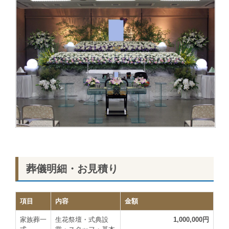
葬儀明細・お見積り
項目
内容
金額
家族葬一
生花祭壇・式典設
1,000,000円