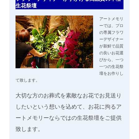
生花祭壇
アートメモリ
ーでは、プロ
の専属フラワ
ーデザイナー
が新鮮で品質
の良いお花選
びから、一つ
一つの生花祭
壇をお作りし
て致します。
大切な方のお葬式を素敵なお花でお見送り
したいという想いを込めて、お花に拘るア
ートメモリーならではの生花祭壇をご提供
致します。