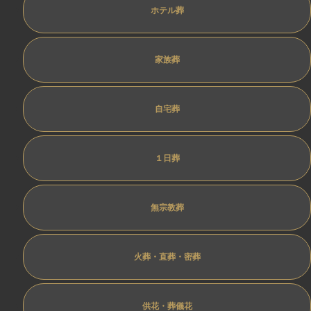
ホテル葬
家族葬
自宅葬
１日葬
無宗教葬
火葬・直葬・密葬
供花・葬儀花