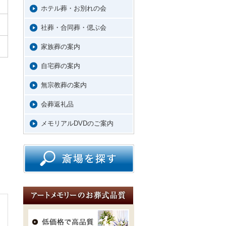
ホテル葬・お別れの会
社葬・合同葬・偲ぶ会
家族葬の案内
自宅葬の案内
無宗教葬の案内
会葬返礼品
メモリアルDVDのご案内