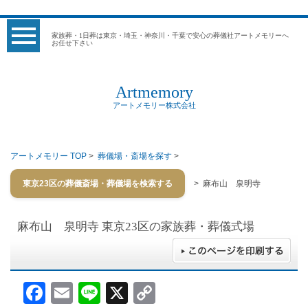
家族葬・1日葬は東京・埼玉・神奈川・千葉で安心の葬儀社アートメモリーへ
お任せ下さい
Artmemory
アートメモリー株式会社
アートメモリー TOP
>
葬儀場・斎場を探す
>
東京23区の葬儀斎場・葬儀場を検索する
> 麻布山 泉明寺
麻布山 泉明寺
東京23区の家族葬・葬儀式場
Facebook
Email
Line
X
Copy