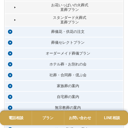
お花いっぱいの火葬式
直葬プラン
スタンダード火葬式
直葬プラン
葬儀花・供花の注文
葬儀セレクトプラン
オーダーメイド葬儀プラン
ホテル葬・お別れの会
社葬・合同葬・偲ぶ会
家族葬の案内
自宅葬の案内
無宗教葬の案内
電話相談
電話
プラン
プラン
お問い合わせ
お問い合わせ
LINE相談
LINE
会葬返礼品