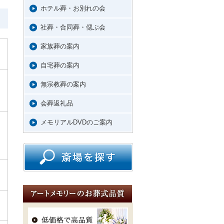
ホテル葬・お別れの会
社葬・合同葬・偲ぶ会
家族葬の案内
自宅葬の案内
無宗教葬の案内
会葬返礼品
メモリアルDVDのご案内