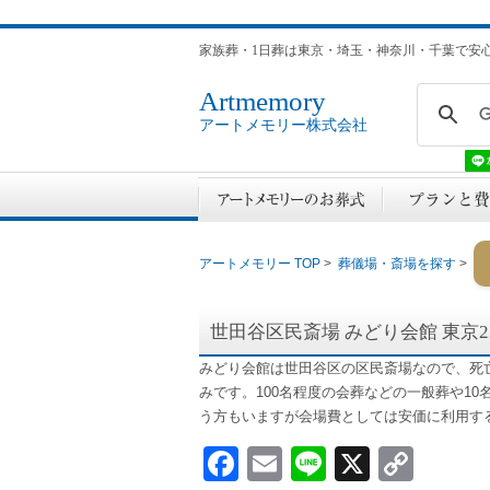
家族葬・1日葬は東京・埼玉・神奈川・千葉で安
Artmemory
アートメモリー株式会社
アートメモリー TOP
>
葬儀場・斎場を探す
>
世田谷区民斎場 みどり会館
東京
みどり会館は世田谷区の区民斎場なので、死
みです。100名程度の会葬などの一般葬や1
う方もいますが会場費としては安価に利用す
Facebook
Email
Line
X
Cop