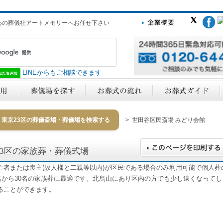
心の葬儀社アートメモリーへお任せ下さい
LINEからもご相談できます
東京23区の葬儀斎場・葬儀場を検索する
> 世田谷区民斎場 みどり会館
23区の家族葬・葬儀式場
亡者または喪主(故人様と二親等以内)が区民である場合のみ利用可能で個人葬
0名から30名の家族葬に最適です。北烏山にあり区内の方でも少し遠くなってし
ることができます。
y