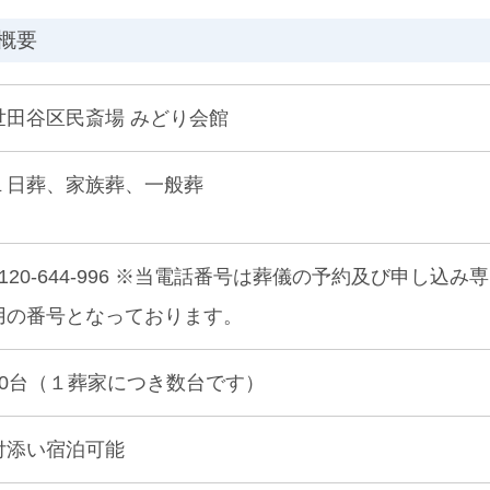
概要
世田谷区民斎場 みどり会館
１日葬、家族葬、一般葬
0120-644-996 ※当電話番号は葬儀の予約及び申し込み専
用の番号となっております。
30台（１葬家につき数台です）
付添い宿泊可能