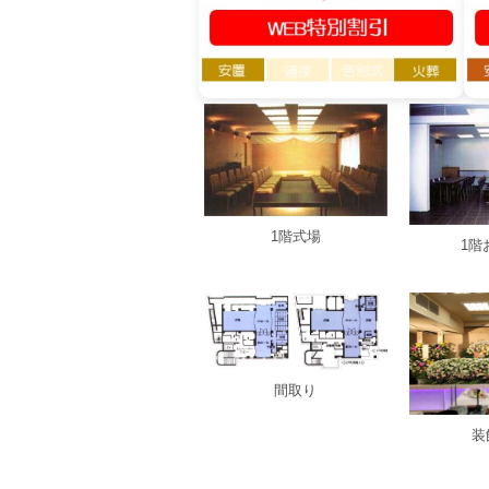
1階式場
1階
間取り
装