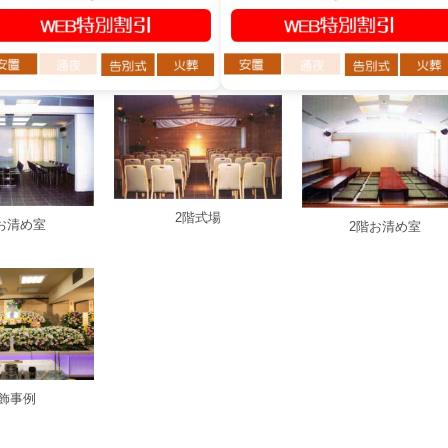
2階式場
お清め室
2階お清め室
飾事例