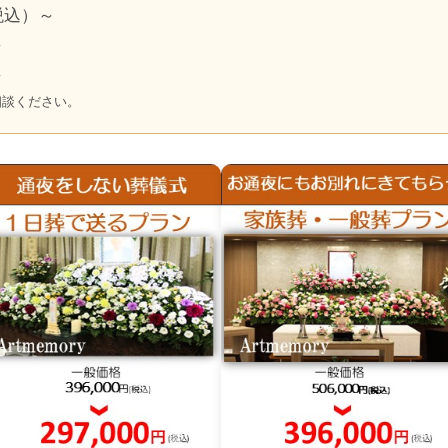
税込）～
～
～
相談ください。