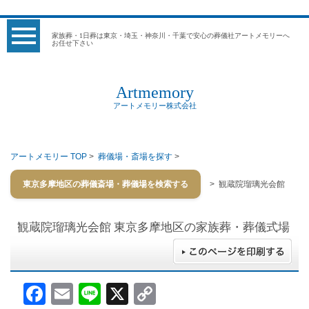
家族葬・1日葬は東京・埼玉・神奈川・千葉で安心の葬儀社アートメモリーへ
お任せ下さい
Artmemory
アートメモリー株式会社
アートメモリー TOP
>
葬儀場・斎場を探す
>
東京多摩地区の葬儀斎場・葬儀場を検索する
> 観蔵院瑠璃光会館
観蔵院瑠璃光会館
東京多摩地区の家族葬・葬儀式場
Facebook
Email
Line
X
Copy