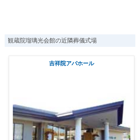
観蔵院瑠璃光会館の近隣葬儀式場
吉祥院アバホール