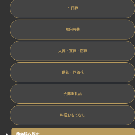
１日葬
無宗教葬
火葬・直葬・密葬
供花・葬儀花
会葬返礼品
料理おもてなし
葬儀場を探す