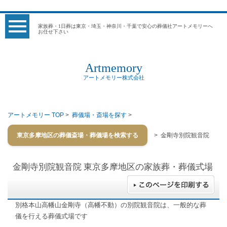
家族葬・1日葬は東京・埼玉・神奈川・千葉で安心の葬儀社アートメモリーへ
お任せ下さい
Artmemory
アートメモリー株式会社
アートメモリー TOP
>
葬儀場・斎場を探す
>
東京多摩地区の葬儀斎場・葬儀場を検索する
> 金剛寺別院観音院
金剛寺別院観音院
東京多摩地区の家族葬・葬儀式場
別格本山高幡山金剛寺（高幡不動）の別院観音院は、一般的な葬
儀を行える葬儀式場です