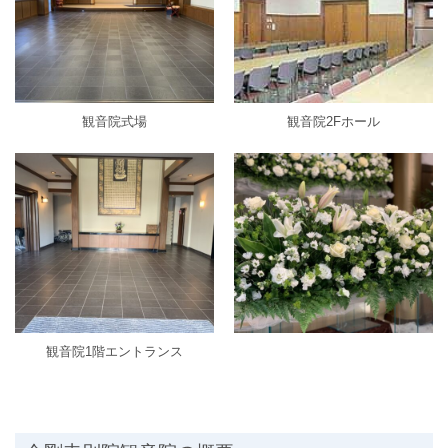
観音院式場
観音院2Fホール
観音院1階エントランス