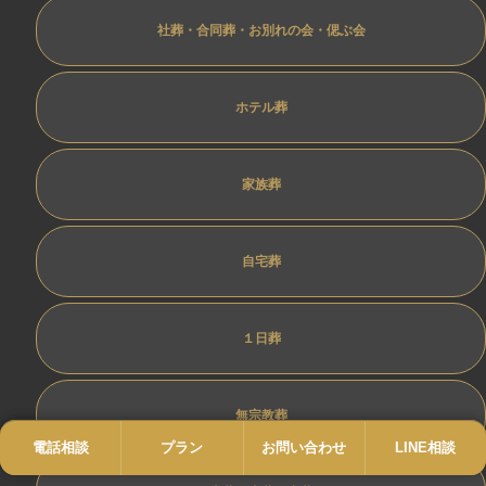
社葬・合同葬・お別れの会・偲ぶ会
ホテル葬
家族葬
自宅葬
１日葬
無宗教葬
電話相談
電話
プラン
プラン
お問い合わせ
お問い合わせ
LINE相談
LINE