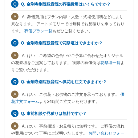
Q. 金剛寺別院観音院の葬儀費用はいくらですか？
A. 葬儀費用はプラン内容・人数・式場使用料などにより
異なります。 アートメモリーでは無料でお見積りを承っており
ます。
葬儀プラン一覧
もぜひご覧ください。
Q. 金剛寺別院観音院で花祭壇はできますか？
A. はい、ご希望の色合いやご予算に合わせたオリジナル
の花祭壇をご提案しております。 実際の葬儀例は
花祭壇一覧
よ
りご覧いただけます。
Q. 金剛寺別院観音院へ供花を注文できますか？
A. はい、ご供花・お供物のご注文を承っております。
供
花注文フォーム
より24時間ご注文いただけます。
Q. 事前相談や見積りは無料ですか？
A. はい、事前相談・お見積りは無料です。 ご葬儀の流れ
や費用について丁寧にご説明いたします。
お問い合わせフォー