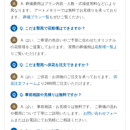
A. 葬儀費用はプラン内容・人数・式場使用料などにより
異なります。 アートメモリーでは無料でお見積りを承っており
ます。
葬儀プラン一覧
もぜひご覧ください。
Q. こだま聖苑で花祭壇はできますか？
A. はい、ご希望の色合いやご予算に合わせたオリジナル
の花祭壇をご提案しております。 実際の葬儀例は
花祭壇一覧
よ
りご覧いただけます。
Q. こだま聖苑へ供花を注文できますか？
A. はい、ご供花・お供物のご注文を承っております。
供
花注文フォーム
より24時間ご注文いただけます。
Q. 事前相談や見積りは無料ですか？
A. はい、事前相談・お見積りは無料です。 ご葬儀の流れ
や費用について丁寧にご説明いたします。
お問い合わせフォー
ム
またはお電話にてお気軽にご相談ください。