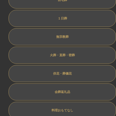
１日葬
無宗教葬
火葬・直葬・密葬
供花・葬儀花
会葬返礼品
料理おもてなし