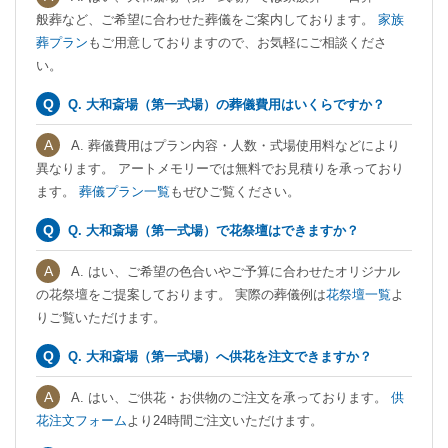
般葬など、ご希望に合わせた葬儀をご案内しております。
家族
葬プラン
もご用意しておりますので、お気軽にご相談くださ
い。
Q. 大和斎場（第一式場）の葬儀費用はいくらですか？
A. 葬儀費用はプラン内容・人数・式場使用料などにより
異なります。 アートメモリーでは無料でお見積りを承っており
ます。
葬儀プラン一覧
もぜひご覧ください。
Q. 大和斎場（第一式場）で花祭壇はできますか？
A. はい、ご希望の色合いやご予算に合わせたオリジナル
の花祭壇をご提案しております。 実際の葬儀例は
花祭壇一覧
よ
りご覧いただけます。
Q. 大和斎場（第一式場）へ供花を注文できますか？
A. はい、ご供花・お供物のご注文を承っております。
供
花注文フォーム
より24時間ご注文いただけます。