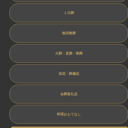
１日葬
無宗教葬
火葬・直葬・密葬
供花・葬儀花
会葬返礼品
料理おもてなし