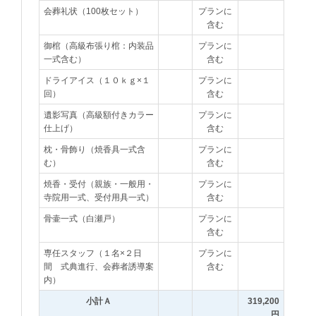
会葬礼状（100枚セット）
プランに
含む
御棺（高級布張り棺：内装品
プランに
一式含む）
含む
ドライアイス（１０ｋｇ×１
プランに
回）
含む
遺影写真（高級額付きカラー
プランに
仕上げ）
含む
枕・骨飾り（焼香具一式含
プランに
む）
含む
焼香・受付（親族・一般用・
プランに
寺院用一式、受付用具一式）
含む
骨壷一式（白瀬戸）
プランに
含む
専任スタッフ（１名×２日
プランに
間 式典進行、会葬者誘導案
含む
内）
小計Ａ
319,200
円