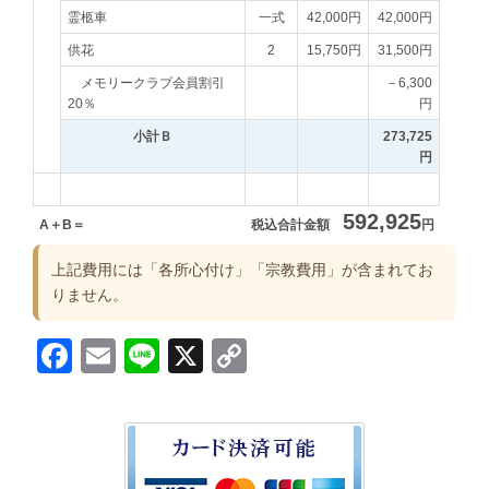
霊柩車
一式
42,000円
42,000円
供花
2
15,750円
31,500円
メモリークラブ会員割引
－6,300
20％
円
小計Ｂ
273,725
円
592,925
A＋B＝
税込合計金額
円
上記費用には「各所心付け」「宗教費用」が含まれてお
りません。
Facebook
Email
Line
X
Copy
Link