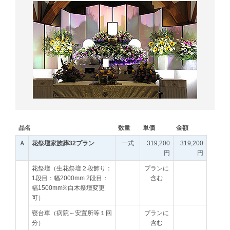
品名
数量
単価
金額
Ａ
花祭壇家族葬32プラン
一式
319,200
319,200
円
円
花祭壇（生花祭壇２段飾り：
プランに
1段目：幅2000mm 2段目：
含む
幅1500mm※白木祭壇変更
可）
寝台車（病院～安置所等１回
プランに
分）
含む