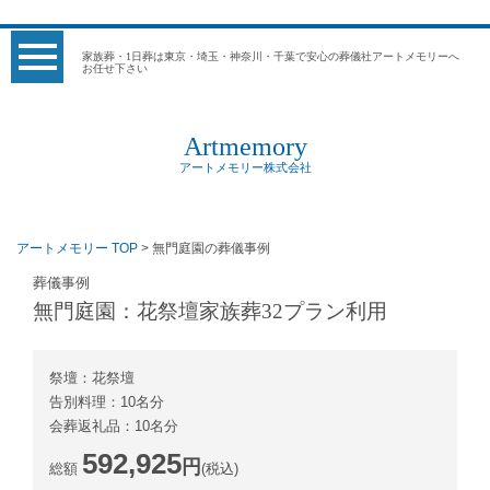
家族葬・1日葬は東京・埼玉・神奈川・千葉で安心の葬儀社アートメモリーへ
お任せ下さい
Artmemory
アートメモリー株式会社
アートメモリー TOP
> 無門庭園の葬儀事例
葬儀事例
無門庭園：花祭壇家族葬32プラン利用
祭壇：花祭壇
告別料理：10名分
会葬返礼品：10名分
592,925
円
総額
(税込)