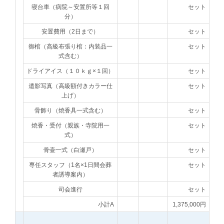
寝台車（病院～安置所等１回
セット
分）
安置費用（2日まで）
セット
御棺（高級布張り棺：内装品一
セット
式含む）
ドライアイス（１０ｋｇ×１回）
セット
遺影写真（高級額付きカラー仕
セット
上げ）
骨飾り（焼香具一式含む）
セット
焼香・受付（親族・寺院用一
セット
式）
骨壷一式（白瀬戸）
セット
専任スタッフ（1名×1日間会葬
セット
者誘導案内）
司会進行
セット
小計A
1,375,000円