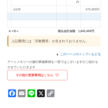
円
小計B
470,400円
A＋B＝
税込合計金額 1,845,400円
上記費用には「宗教費用」が含まれておりません。
▲
このページのトップへもどる
アートメモリーの施行葬儀事例を一部ではございますがご紹介を
させていただきます
その他の更新事例はこちら
Facebook
Email
Line
X
Copy
Link