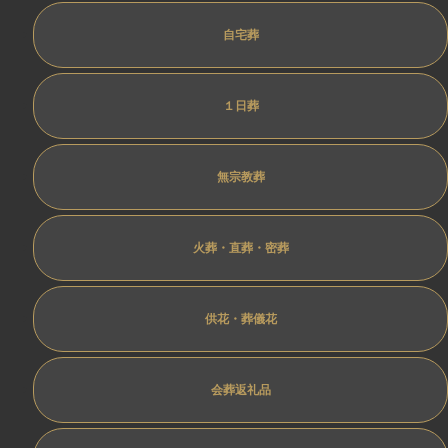
自宅葬
１日葬
無宗教葬
火葬・直葬・密葬
供花・葬儀花
会葬返礼品