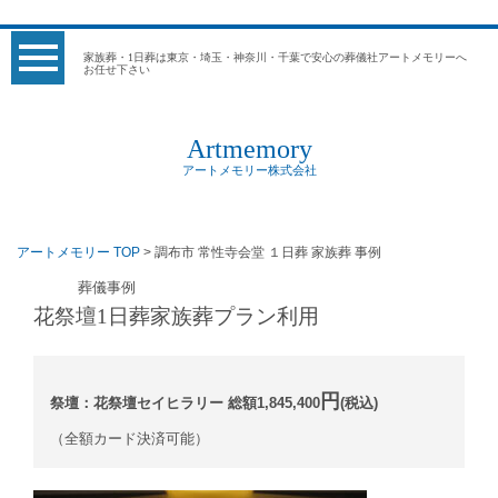
家族葬・1日葬は東京・埼玉・神奈川・千葉で安心の葬儀社アートメモリーへ
お任せ下さい
Artmemory
アートメモリー株式会社
アートメモリー TOP
> 調布市 常性寺会堂 １日葬 家族葬 事例
葬儀事例
花祭壇1日葬家族葬プラン利用
円
祭壇：花祭壇セイヒラリー 総額1,845,400
(税込)
（全額カード決済可能）