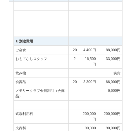
Ｂ別途費用
ご会食
20
4,400円
88,000円
おもてなしスタッフ
2
16,500
33,000円
円
飲み物
実費
会葬品
20
3,300円
66,000円
メモリークラブ会員割引（会葬
-6,600円
品）
式場利用料
200,000
200,000円
円
火葬料
90,000
90,000円