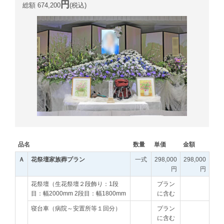
円
総額 674,200
(税込)
品名
数量
単価
金額
Ａ
花祭壇家族葬プラン
一式
298,000
298,000
円
円
花祭壇（生花祭壇２段飾り：1段
プラン
目：幅2000mm 2段目：幅1800mm
に含む
寝台車（病院～安置所等１回分）
プラン
に含む