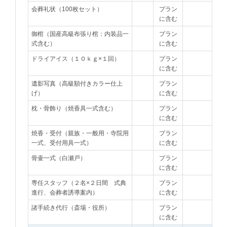
会葬礼状（100枚セット）
プラン
に含む
御棺（国産高級布張り棺：内装品一
プラン
式含む）
に含む
ドライアイス（１０ｋｇ×１回）
プラン
に含む
遺影写真（高級額付きカラー仕上
プラン
げ）
に含む
枕・骨飾り（焼香具一式含む）
プラン
に含む
焼香・受付（親族・一般用・寺院用
プラン
一式、受付用具一式）
に含む
骨壷一式（白瀬戸）
プラン
に含む
専任スタッフ（２名×２日間 式典
プラン
進行、会葬者誘導案内）
に含む
諸手続き代行（斎場・役所）
プラン
に含む