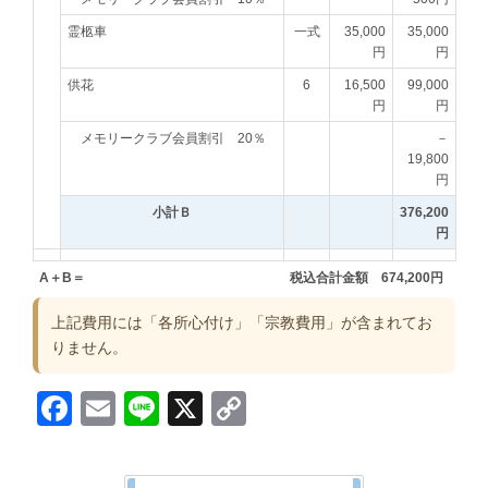
霊柩車
一式
35,000
35,000
円
円
供花
6
16,500
99,000
円
円
メモリークラブ会員割引 20％
－
19,800
円
小計Ｂ
376,200
円
A＋B＝
税込合計金額 674,200円
上記費用には「各所心付け」「宗教費用」が含まれてお
りません。
Facebook
Email
Line
X
Copy
Link