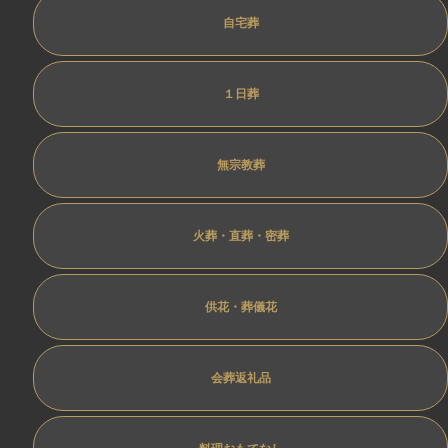
自宅葬
１日葬
無宗教葬
火葬・直葬・密葬
供花・葬儀花
会葬返礼品