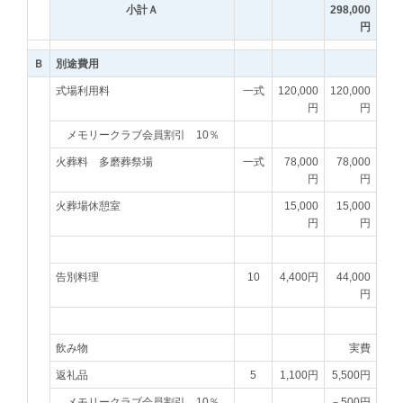
小計Ａ
298,000
円
Ｂ
別途費用
式場利用料
一式
120,000
120,000
円
円
メモリークラブ会員割引 10％
火葬料 多磨葬祭場
一式
78,000
78,000
円
円
火葬場休憩室
15,000
15,000
円
円
告別料理
10
4,400円
44,000
円
飲み物
実費
返礼品
5
1,100円
5,500円
メモリークラブ会員割引 10％
－500円