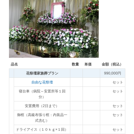
品名
数量
単価
金額（税込）
花祭壇家族葬プラン
990,000円
自由な花祭壇
セット
寝台車（病院～安置所等１回
セット
分）
安置費用（2日まで）
セット
御棺（高級布張り棺：内装品一
セット
式含む）
ドライアイス（１０ｋｇ×１回）
セット