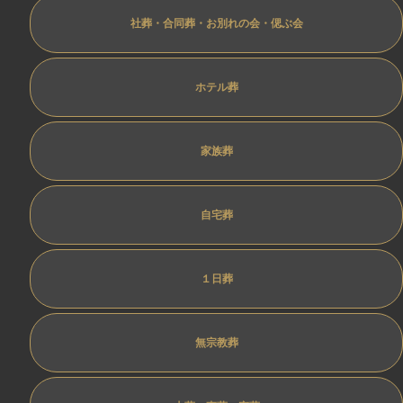
社葬・合同葬・お別れの会・偲ぶ会
ホテル葬
家族葬
自宅葬
１日葬
無宗教葬