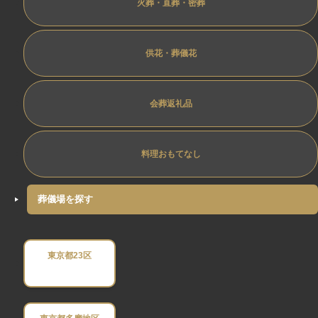
火葬・直葬・密葬
供花・葬儀花
会葬返礼品
料理おもてなし
葬儀場を探す
東京都23区