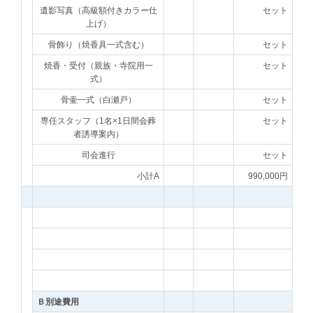
遺影写真（高級額付きカラー仕
セット
上げ）
骨飾り（焼香具一式含む）
セット
焼香・受付（親族・寺院用一
セット
式）
骨壷一式（白瀬戸）
セット
専任スタッフ（1名×1日間会葬
セット
者誘導案内）
司会進行
セット
小計A
990,000円
Ｂ別途費用