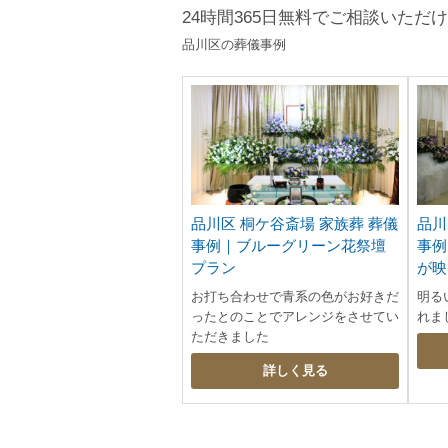
24時間365日無料でご相談いただ
品川区の葬儀事例
品川区 桐ケ谷斎場 家族葬 葬儀
品川
事例｜ブルーグリーン花祭壇
事例
プラン
が映
お打ち合わせで青系の色がお好きだ
明る
ったとのことでアレンジをさせてい
れま
ただきました
詳しく見る