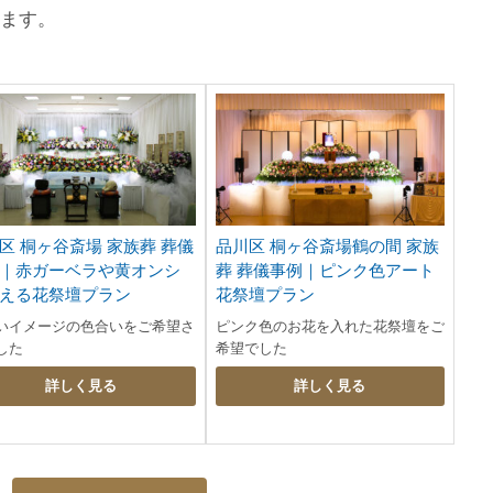
けます。
区 桐ヶ谷斎場 家族葬 葬儀
品川区 桐ヶ谷斎場鶴の間 家族
｜赤ガーベラや黄オンシ
葬 葬儀事例｜ピンク色アート
える花祭壇プラン
花祭壇プラン
いイメージの色合いをご希望さ
ピンク色のお花を入れた花祭壇をご
した
希望でした
詳しく見る
詳しく見る