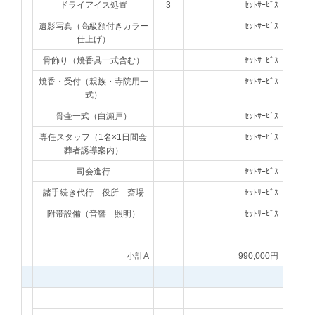
ドライアイス処置
3
ｾｯﾄｻｰﾋﾞｽ
遺影写真（高級額付きカラー
ｾｯﾄｻｰﾋﾞｽ
仕上げ）
骨飾り（焼香具一式含む）
ｾｯﾄｻｰﾋﾞｽ
焼香・受付（親族・寺院用一
ｾｯﾄｻｰﾋﾞｽ
式）
骨壷一式（白瀬戸）
ｾｯﾄｻｰﾋﾞｽ
専任スタッフ（1名×1日間会
ｾｯﾄｻｰﾋﾞｽ
葬者誘導案内）
司会進行
ｾｯﾄｻｰﾋﾞｽ
諸手続き代行 役所 斎場
ｾｯﾄｻｰﾋﾞｽ
附帯設備（音響 照明）
ｾｯﾄｻｰﾋﾞｽ
小計A
990,000円