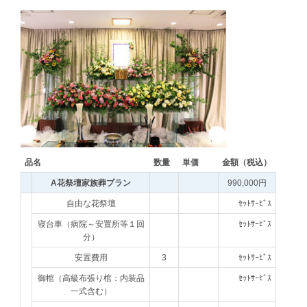
品名
数量
単価
金額（税込）
A花祭壇家族葬プラン
990,000円
自由な花祭壇
ｾｯﾄｻｰﾋﾞｽ
寝台車（病院～安置所等１回
ｾｯﾄｻｰﾋﾞｽ
分）
安置費用
3
ｾｯﾄｻｰﾋﾞｽ
御棺（高級布張り棺：内装品
ｾｯﾄｻｰﾋﾞｽ
一式含む）