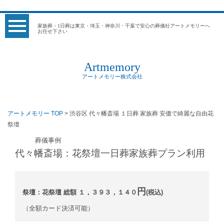
家族葬・1日葬は東京・埼玉・神奈川・千葉で安心の葬儀社アートメモリーへ
お任せ下さい
Artmemory
アートメモリー株式会社
アートメモリー TOP
> 渋谷区 代々幡斎場 １日葬 家族葬 安価で綺麗な自由花
祭壇
葬儀事例
代々幡斎場：花祭壇一日葬家族葬プラン利用
円
祭壇：花祭壇 総額 １，３９３，１４０
(税込)
（全額カード決済可能）