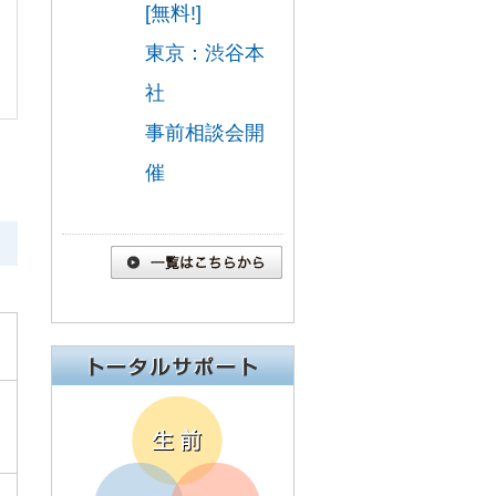
[無料!]
東京：渋谷本
社
事前相談会開
催