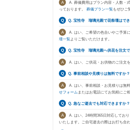
A. 葬儀費用はプラン内容・人数・
っております。
葬儀プラン一覧
もぜひご
Q. 宝性寺 瑠璃光殿で花祭壇はで
A. はい、ご希望の色合いやご予算
壇一覧
よりご覧いただけます。
Q. 宝性寺 瑠璃光殿へ供花を注文
A. はい、ご供花・お供物のご注文
Q. 事前相談や見積りは無料ですか？
A. はい、事前相談・お見積りは無
せフォーム
またはお電話にてお気軽にご
Q. 急なご逝去でも対応できますか？
A. はい、24時間365日対応し
いたします。ご自宅逝去の際はお打ち合