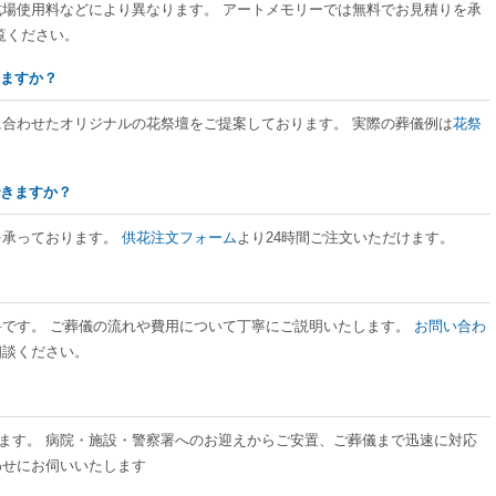
式場使用料などにより異なります。 アートメモリーでは無料でお見積りを承
覧ください。
きますか？
に合わせたオリジナルの花祭壇をご提案しております。 実際の葬儀例は
花祭
できますか？
を承っております。
供花注文フォーム
より24時間ご注文いただけます。
料です。 ご葬儀の流れや費用について丁寧にご説明いたします。
お問い合わ
相談ください。
ております。 病院・施設・警察署へのお迎えからご安置、ご葬儀まで迅速に対応
わせにお伺いいたします