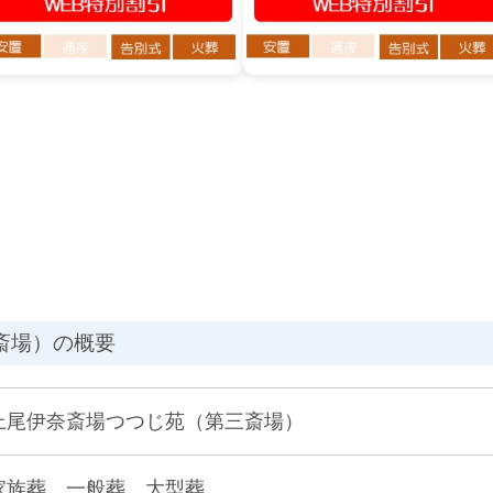
斎場）の概要
上尾伊奈斎場つつじ苑（第三斎場）
家族葬、一般葬、大型葬