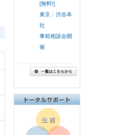
[無料!]
東京：渋谷本
社
事前相談会開
催