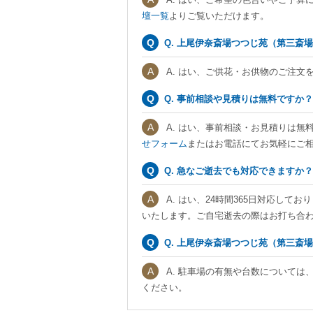
壇一覧
よりご覧いただけます。
Q. 上尾伊奈斎場つつじ苑（第三斎
A. はい、ご供花・お供物のご注文
Q. 事前相談や見積りは無料ですか？
A. はい、事前相談・お見積りは無
せフォーム
またはお電話にてお気軽にご
Q. 急なご逝去でも対応できますか？
A. はい、24時間365日対応し
いたします。ご自宅逝去の際はお打ち合
Q. 上尾伊奈斎場つつじ苑（第三斎
A. 駐車場の有無や台数については
ください。