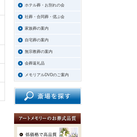
ホテル葬・お別れの会
社葬・合同葬・偲ぶ会
家族葬の案内
自宅葬の案内
無宗教葬の案内
会葬返礼品
メモリアルDVDのご案内