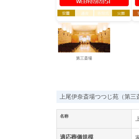
第三斎場
上尾伊奈斎場つつじ苑（第三
名称
適応葬儀規模