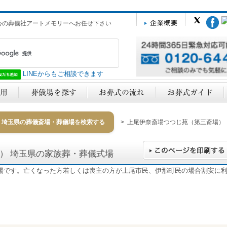
心の葬儀社アートメモリーへお任せ下さい
LINEからもご相談できます
埼玉県の葬儀斎場・葬儀場を検索する
> 上尾伊奈斎場つつじ苑（第三斎場）
場）
埼玉県の家族葬・葬儀式場
場です。亡くなった方若しくは喪主の方が上尾市民、伊那町民の場合割安に
y