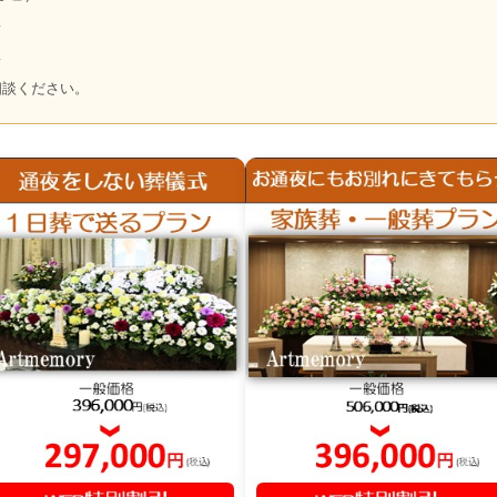
～
～
相談ください。