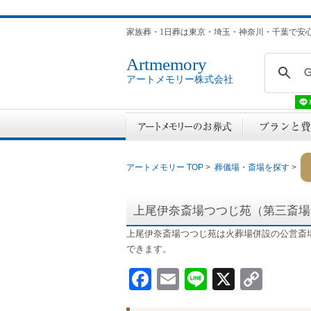
家族葬・1日葬は東京・埼玉・神奈川・千葉で安
Artmemory
アートメモリー株式会社
アートメモリー TOP
>
葬儀場・斎場を探す
>
上尾伊奈斎場つつじ苑（第三斎
上尾伊奈斎場つつじ苑は火葬場併設の公営斎
できます。
Facebook
Email
Line
X
Cop
Link